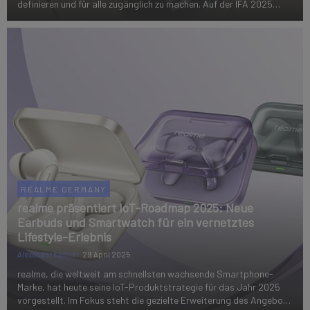
definieren und für alle zugänglich zu machen. Auf der IFA 2025
zeigt RENPHO nicht nur Produkte - es erzählt eine Geschichte: von
Innovationen, die...
REALME GERMANY
realme präsentiert IoT-Roadmap 2025: Neue
Earbuds und Smartwatch für ein vernetztes
Lifestyle-Erlebnis
Alexander Kastner
29 April 2025
realme, die weltweit am schnellsten wachsende Smartphone-
Marke, hat heute seine IoT-Produktstrategie für das Jahr 2025
vorgestellt. Im Fokus steht die gezielte Erweiterung des Angebots