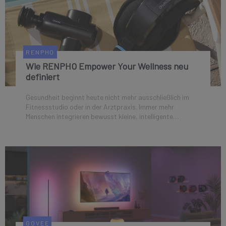
RENPHO
Wie RENPHO Empower Your Wellness neu
definiert
Gesundheit beginnt heute nicht mehr ausschließlich im
Fitnessstudio oder in der Arztpraxis. Immer mehr
Menschen integrieren bewusst kleine, intelligente
Routinen in ihren Alltag – zu Hause, flexibel und
selbstbestimmt. Genau hier positioniert sich RENPHO als
Premium-Mark...
GOVEE