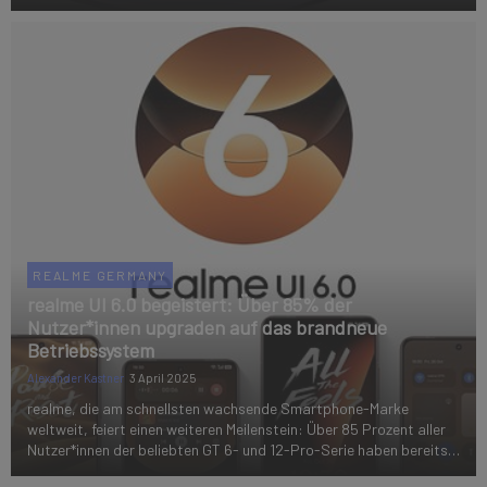
an kabellosen Earbuds und Smartwatches, um unterschiedlichen
Nutzerbedürfnissen gerech...
REALME GERMANY
realme UI 6.0 begeistert: Über 85% der
Nutzer*innen upgraden auf das brandneue
Betriebssystem
Alexander Kastner
3 April 2025
realme, die am schnellsten wachsende Smartphone-Marke
weltweit, feiert einen weiteren Meilenstein: Über 85 Prozent aller
Nutzer*innen der beliebten GT 6- und 12-Pro-Serie haben bereits
auf die innovative Benutzeroberfläche realme UI 6.0 aktualisiert.