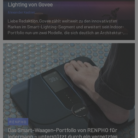
Lighting von Govee
Alexander Kastner
Liebe Redaktion,Govee zählt weltweit zu den innovativsten
Marken im Smart-Lighting-Segment und erweitert sein Indoor-
Portfolio nun um zwei Modelle, die sich deutlich an Architektur-,
Wohn- und Technikredaktionen richten: die Govee RGBICWW Floor
Lamp 2 und die Govee RGBIC...
RENPHO
Das Smart-Waagen-Portfolio von RENPHO für
jedermann – unterstützt durch ein vernetztes