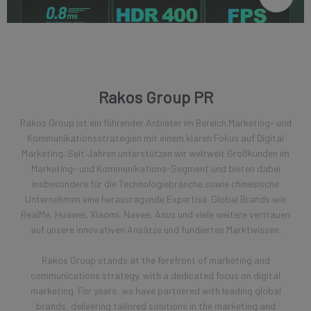
Rakos Group PR
Rakos Group ist ein führender Anbieter im Bereich Marketing- und
Kommunikationsstrategien mit einem klaren Fokus auf Digital
Marketing. Seit Jahren unterstützen wir weltweit Großkunden im
Marketing- und Kommunikations-Segment und bieten dabei
insbesondere für die Technologiebranche sowie chinesische
Unternehmen eine herausragende Expertise. Global Brands wie
RealMe, Huawei, Xiaomi, Navee, Asus und viele weitere vertrauen
auf unsere innovativen Ansätze und fundiertes Marktwissen.
Rakos Group stands at the forefront of marketing and
communications strategy, with a dedicated focus on digital
marketing. For years, we have partnered with leading global
brands, delivering tailored solutions in the marketing and