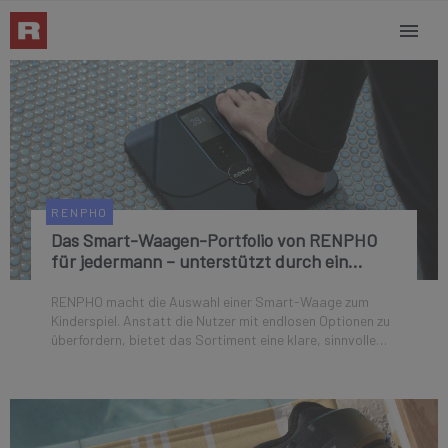
RENPHO
Das Smart-Waagen-Portfolio von RENPHO
für jedermann – unterstützt durch ein
vernetztes Ökosystem
RENPHO macht die Auswahl einer Smart-Waage zum
Kinderspiel. Anstatt die Nutzer mit endlosen Optionen zu
überfordern, bietet das Sortiment eine klare, sinnvolle
Differenzierung: