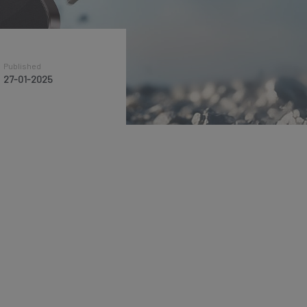
Published
Published
Published
27-01-2025
27-01-2025
27-01-2025