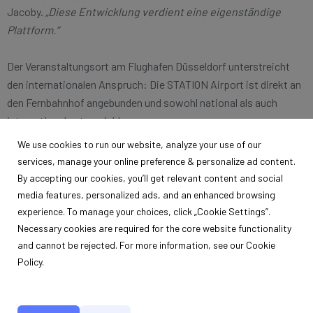
Jacoby.
„Diese Entwicklung verdient eine eigenständige
Plattform.“
Der Veranstaltungsort am Flughafen Düsseldorf unterstreicht
den internationalen Anspruch: Die STATION Airport ist direkt an
den Fernbahnhof angebunden und sowohl national als auch
international gut erreichbar.
We use cookies to run our website, analyze your use of our
Erwartet werden rund 10.000 Besucherinnen und Besucher. Der
services, manage your online preference & personalize ad content.
Eintritt ist kostenlos.
By accepting our cookies, you’ll get relevant content and social
media features, personalized ads, and an enhanced browsing
Weitere Informationen unter: www.schoner-living.de
experience. To manage your choices, click „Cookie Settings”.
Necessary cookies are required for the core website functionality
and cannot be rejected. For more information, see our Cookie
Policy.